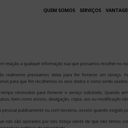
QUEM SOMOS
SERVIÇOS
VANTAGE
e em relação a qualquer informação sua que possamos recolher no no
do realmente precisamos delas para lhe fornecer um serviço. F
mos para que fim recolhemos os seus dados e como serão usados
 tempo necessário para fornecer o serviço solicitado. Quando
roubos, bem como acesso, divulgação, cópia, uso ou modificação nã
 pessoal publicamente ou com terceiros, exceto quando exigido por
 que não são operados por nós. Esteja ciente de que não temos con
spectivas políticas de privacidade.